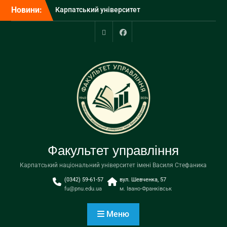
Перейти
Новини:
КНУВС посів 6 місце у
до
Консолідованому
вмісту
рейтингу закладів вищої
освіти України 2026 року
Портал
facebook
У КНУВС розпочалася
університету
урочиста академія з
нагоди вручення
дипломів бакалаврам
Факультет управління
Карпатський національний університет імені Василя Стефаника
(0342) 59-61-57
вул. Шевченка, 57
fu@pnu.edu.ua
м. Івано-Франківськ
Меню