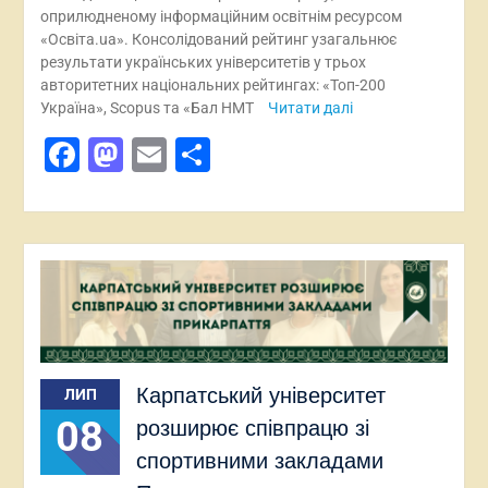
оприлюдненому інформаційним освітнім ресурсом
«Освіта.ua». Консолідований рейтинг узагальнює
результати українських університетів у трьох
авторитетних національних рейтингах: «Топ-200
Україна», Scopus та «Бал НМТ
Читати далі
Facebook
Mastodon
Email
Поділитися
Карпатський університет
ЛИП
08
розширює співпрацю зі
спортивними закладами