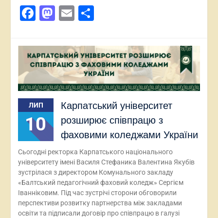
Facebook
Mastodon
Email
Поділитися
Карпатський університет
ЛИП
10
розширює співпрацю з
фаховими коледжами України
Сьогодні ректорка Карпатського національного
університету імені Василя Стефаника Валентина Якубів
зустрілася з директором Комунального закладу
«Балтський педагогічний фаховий коледж» Сергієм
Іванніковим. Під час зустрічі сторони обговорили
перспективи розвитку партнерства між закладами
освіти та підписали договір про співпрацю в галузі