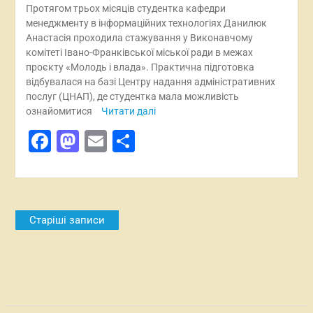
Протягом трьох місяців студентка кафедри
менеджменту в інформаційних технологіях Данилюк
Анастасія проходила стажування у Виконавчому
комітеті Івано-Франківської міської ради в межах
проєкту «Молодь і влада». Практична підготовка
відбувалася на базі Центру надання адміністративних
послуг (ЦНАП), де студентка мала можливість
ознайомитися
Читати далі
Facebook
Mastodon
Email
Поділитися
Навігація
Старіші записи
за
записами