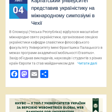
Карпатський університет
ЛИП
04
представив україністику на
міжнародному симпозіумі в
Чехії
В Оломоуці (Чеська Республіка) відбулося масштабне
міжнародне свято україністики, організоване секцією
україністики кафедри славістики філософського
факультету Університету імені Франтішека Палацького в
межах програми академічної мобільності Erasmus+.
Захід об’єднав викладачів, науковців і студентів з різних
країн Європи та став майданчиком для
Читати далі
Facebook
Mastodon
Email
Поділитися